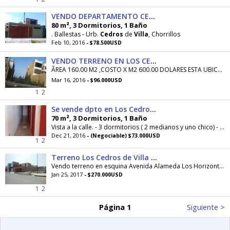
VENDO DEPARTAMENTO CEDROS DE VILLA
80 m², 3 Dormitorios, 1 Baño
. Ballestas - Urb.
Cedros
de
Villa
, Chorrillos
Feb 10, 2016
- $78.500USD
VENDO TERRENO EN LOS CEDROS DE VILLA
ÃREA 160.00 M2 ,COSTO X M2 600.00 DOLARES ESTA UBICADO EN CALLE V-2 MZ 0-12 LOTE 26
Mar 16, 2016
- $96.000USD
1
2
Se vende dpto en Los Cedros de Villa
70 m², 3 Dormitorios, 1 Baño
Vista a la calle. - 3 dormitorios ( 2 medianos y uno chico) - Sala , Comedor con ventana a la calle. - Baño Completo. - Cocina y Lavanderia. - Area...
Dec 21, 2016
- (Negociable) $73.000USD
1
2
Terreno Los Cedros de Villa - Chorrillos
Vendo terreno en esquina Avenida Alameda Los Horizontes. Area 308mt2. 11ml. de frente y 11 ml. fondo. 28ml. lado izquierdo y 28 ml. lado derecho....
Jan 25, 2017
- $270.000USD
1
2
Página 1
Siguiente >