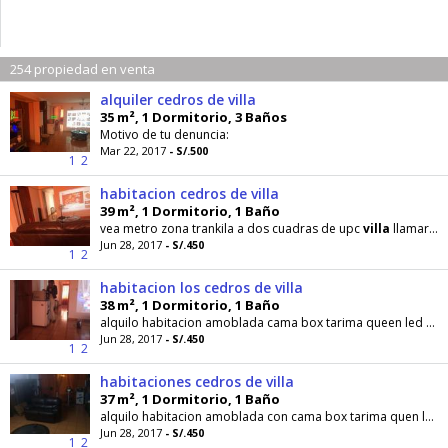
254 propiedad en venta
alquiler cedros de villa
35 m², 1 Dormitorio, 3 Baños
Motivo de tu denuncia:
Mar 22, 2017
- S/.500
1
2
habitacion cedros de villa
39 m², 1 Dormitorio, 1 Baño
vea metro zona trankila a dos cuadras de upc
villa
llamar 949367986
Jun 28, 2017
- S/.450
1
2
habitacion los cedros de villa
38 m², 1 Dormitorio, 1 Baño
alquilo habitacion amoblada cama box tarima queen led 42 pulgadas 450 soles mensuales incluye luz agua cable wifi con acseso frio bar microndas...
Jun 28, 2017
- S/.450
1
2
habitaciones cedros de villa
37 m², 1 Dormitorio, 1 Baño
alquilo habitacion amoblada con cama box tarima quen led 42 pulgadas 450 soles mensuales incluye luz agua cable wifi 12 megas con acseso frio bar...
Jun 28, 2017
- S/.450
1
2