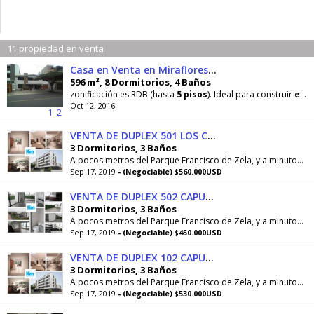
11 propiedad en venta
Casa en Venta en Miraflores La Aurora
596 m², 8 Dormitorios, 4 Baños
zonificación es RDB (hasta
5
pisos
). Ideal para construir
edificio
Oct 12, 2016
1
2
VENTA DE DUPLEX 501 LOS CAPULIES CDRA 5 MIRAFLORES
3 Dormitorios, 3 Baños
A pocos metros del Parque Francisco de Zela, y a minutos de tiendas y Centros Comerciales.
Sep 17, 2019
- (Negociable) $560.000USD
VENTA DE DUPLEX 502 CAPULIES CDRA 5 MIRAFLORES
3 Dormitorios, 3 Baños
A pocos metros del Parque Francisco de Zela, y a minutos de tiendas y Centros Comerciales.
Sep 17, 2019
- (Negociable) $450.000USD
VENTA DE DUPLEX 102 CAPULIES CDRA 5 MIRAFLORES
3 Dormitorios, 3 Baños
A pocos metros del Parque Francisco de Zela, y a minutos de tiendas y Centros Comerciales.
Sep 17, 2019
- (Negociable) $530.000USD