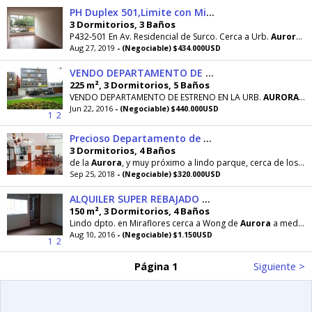
PH Duplex 501,Limite con Miraflores Cerca a Urb. Aurora, Surco
3 Dormitorios, 3 Baños
P432-501 En Av. Residencial de Surco. Cerca a Urb.
Aurora
, 
Aug 27, 2019
- (Negociable) $434.000USD
VENDO DEPARTAMENTO DE ESTRENO URB. AURORA MIRAFLORES
225 m², 3 Dormitorios, 5 Baños
VENDO DEPARTAMENTO DE ESTRENO EN LA URB.
AURORA
MI
Jun 22, 2016
- (Negociable) $440.000USD
1
2
Precioso Departamento de 147 m² 3 Dorm. en La Aurora Miraflores
3 Dormitorios, 4 Baños
de la
Aurora
, y muy próximo a lindo parque, cerca de los mejores colegios de la
Sep 25, 2018
- (Negociable) $320.000USD
ALQUILER SUPER REBAJADO DPTO. EN MIRAFLORES CERCA A WONG
150 m², 3 Dormitorios, 4 Baños
Lindo dpto. en Miraflores cerca a Wong de
Aurora
a media cuadra de parque de 150 mts. bien
Aug 10, 2016
- (Negociable) $1.150USD
1
2
Página 1
Siguiente >