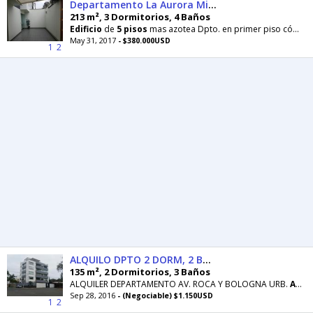
Departamento La Aurora Miraflores
213 m², 3 Dormitorios, 4 Baños
Edificio
de
5
pisos
mas azotea Dpto. en primer piso cómodo con ascensor cerca de centro comercial
May 31, 2017
- $380.000USD
1
2
ALQUILO DPTO 2 DORM, 2 BAÑOS, 2 ESTACIONAMIEMTOS URB. AURORA
135 m², 2 Dormitorios, 3 Baños
ALQUILER DEPARTAMENTO AV. ROCA Y BOLOGNA URB.
AURORA
Sep 28, 2016
- (Negociable) $1.150USD
1
2