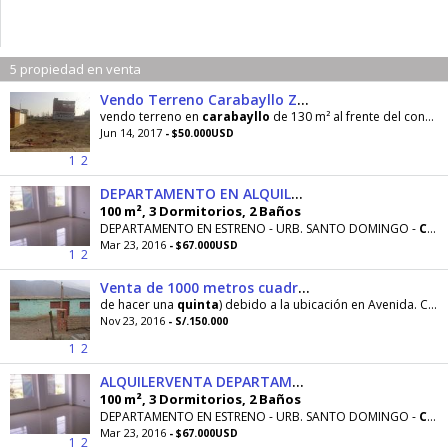
5 propiedad en venta
Vendo Terreno Carabayllo Zona Comercial
vendo terreno en
carabayllo
de 130 m² al frente del condominio Villa club 1,cuenta
Jun 14, 2017
- $50.000USD
1
2
DEPARTAMENTO EN ALQUILERVENTA CARABAYLLO
100 m², 3 Dormitorios, 2 Baños
DEPARTAMENTO EN ESTRENO - URB. SANTO DOMINGO -
CARABAYLLO
Mar 23, 2016
- $67.000USD
1
2
Venta de 1000 metros cuadrados Carabayllo
de hacer una
quinta
) debido a la ubicación en Avenida. Cuenta con luz y proyección para instalación de agua
Nov 23, 2016
- S/.150.000
1
2
ALQUILERVENTA DEPARTAMENTO FRENTE A PARQUE URB SANTO DOMINGO
100 m², 3 Dormitorios, 2 Baños
DEPARTAMENTO EN ESTRENO - URB. SANTO DOMINGO -
CARABAYLLO
Mar 23, 2016
- $67.000USD
1
2